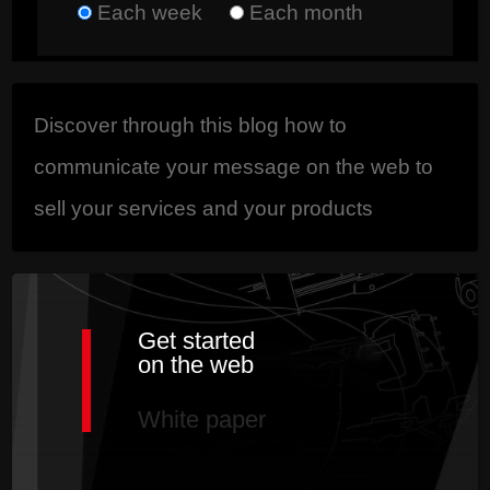
Each week
the associated
Each month
software musics,
videos, document
Discover through this blog how to
that you want to
communicate your message on the web to
appear there. ...
Read
sell your services and your products
Get started
on the web
White paper