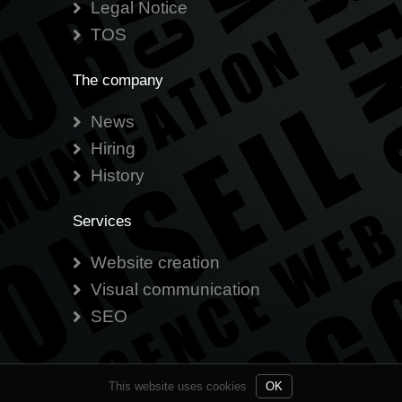
Legal Notice
TOS
The company
News
Hiring
History
Services
Website creation
Visual communication
SEO
Web agency developed with
by
Greg
This website uses cookies
OK