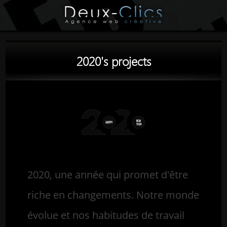
2020's projects
2020, une année qui promet d'être
riche en changements. Notre monde
évolue et nos habitudes de travail