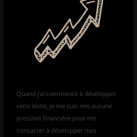
Quand j’ai commencé à développer
cette boite, je me suis mis aucune
pression financière pour me
consacrer à développer mes