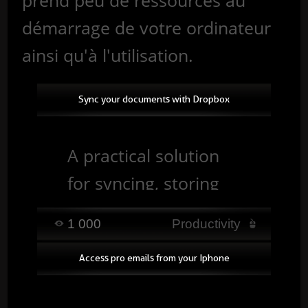
démarrage de votre ordinateur
ainsi qu'à l'utilisation.
Sync your documents with Dropbox
A practical solution
for syncing, storing
and finding your
1 000
Productivity
documents easily,
Access pro emails from your Iphone
while keeping them
accessible from a