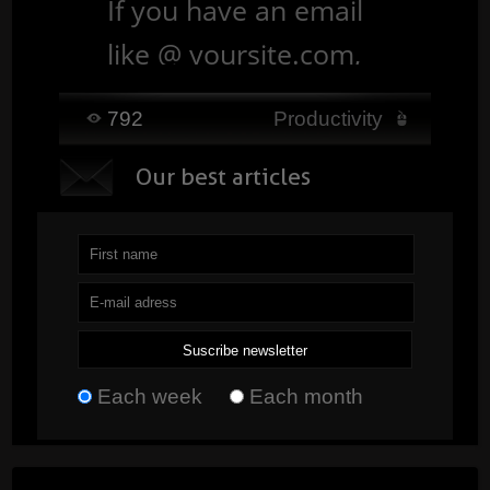
If you have an email
computer, tablet or
like @ yoursite.com,
smartphone. ...
Read
you can link your
792
Productivity
account directly to
O
ur best articles
your iphone / ipad. ...
Read
Each week
Each month