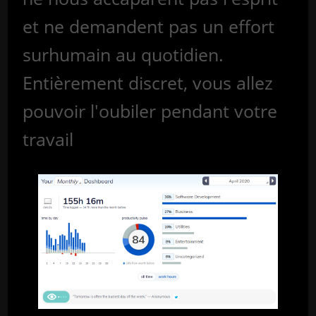
et ne demandent pas un effort
surhumain au quotidien.
Entièrement discret, vous allez
pouvoir l'oubiler pendant votre
travail