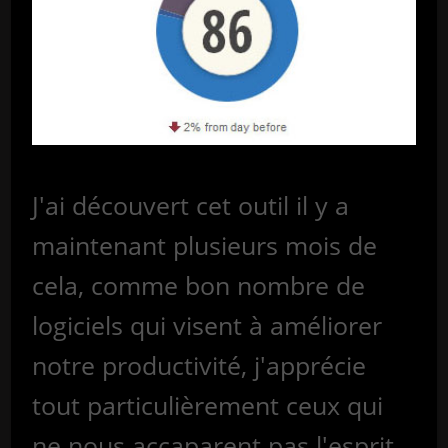
J'ai découvert cet outil il y a
maintenant plusieurs mois de
cela, comme bon nombre de
logiciels qui visent à améliorer
notre productivité, j'apprécie
tout particulièrement ceux qui
ne nous accaparent pas l'esprit